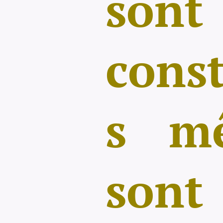
son
const
s mê
sont