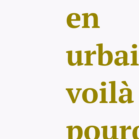
en
urb
voilà
pour