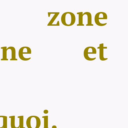
 zone
aine et
quoi.