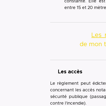
constante. Elle es
entre 15 et 20 mètr
▶
Les 
de mon t
▪ Les accès
Le règlement peut édicte
concernant les accès not
sécurité publique (passa
contre l'incendie).