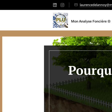
laurencedelannoy@mo
Mon Analyse Foncière ®
Pourquo