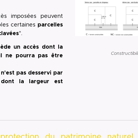
cès imposées peuvent
parcelles
bles certaines
clavées
".
sède un accès dont la
Constructibil
 il ne pourra pas être
 n'est pas desservi par
dont la largeur est
t ❗
otection du patrimoine naturel l