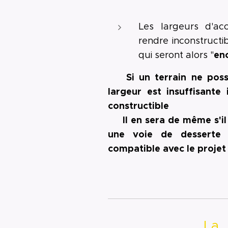
Les largeurs d'ac
rendre inconstructi
en
qui seront alors "
🔺 Si un terrain ne pos
largeur est insuffisante
constructible ❗
🔺 Il en sera de même s'il
une voie de desserte 
compatible avec le proje
▶ La pr