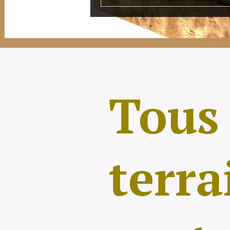
Tou
terr