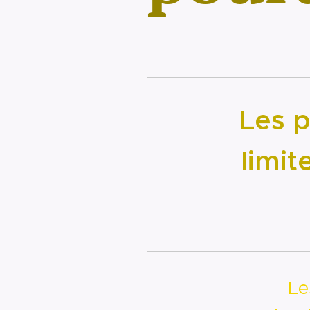
Les p
limit
▶ Les b