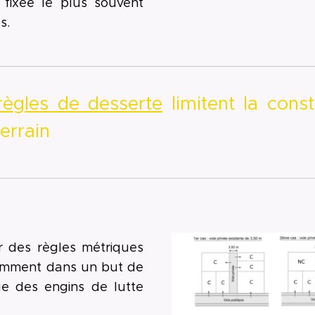
t fixée le plus souvent
es.
règles de desserte
limitent la constr
errain
r des règles métriques
amment dans un but de
ge des engins de lutte