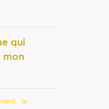
me qui
de mon
itent la