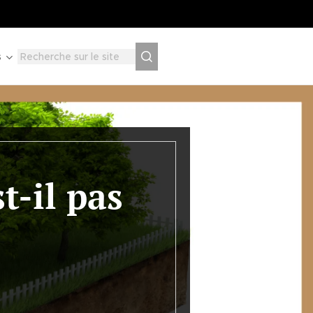
s
t-il pas