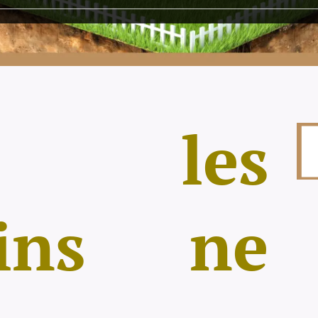
s les
ains ne