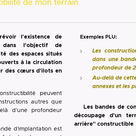
ibilité de mon terrain
évoir l'existence de
◾Exemples PLU:
 dans l'objectif de
Les constructi
lité des espaces situés
dans une bande 
verts à la circulation
profondeur de 
ir des cœurs d'ilots en
Au-delà de cett
annexes et les p
structibilité peuvent
onstructions autres que
🔺 Les bandes de const
elà d'une profondeur
découpage d'un terr
arrière" constructibl
ande d'implantation est