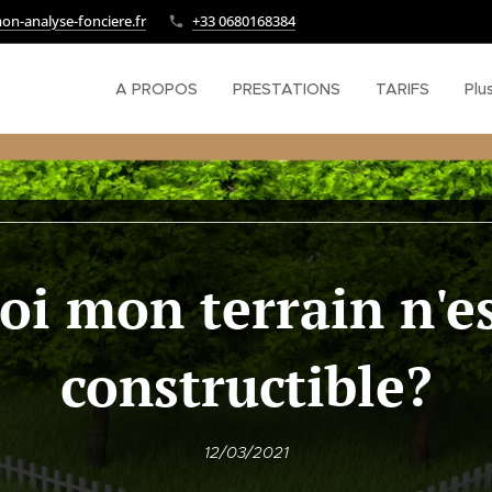
n-analyse-fonciere.fr
+33 0680168384
A PROPOS
PRESTATIONS
TARIFS
Plu
i mon terrain n'es
constructible?
12/03/2021