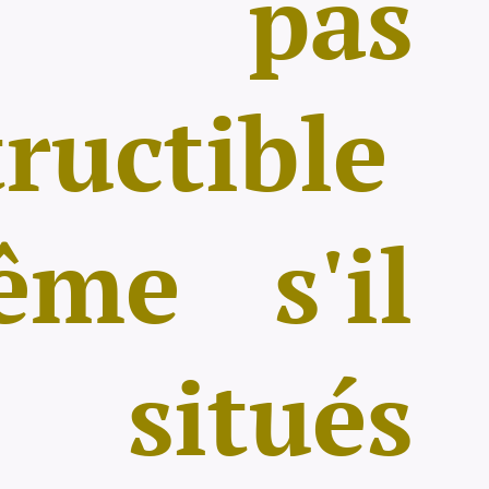
t pas
ructible
me s'il
 situés