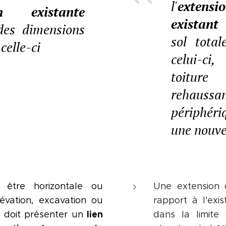
l'
extensi
on existante
existant
s
des dimensions
sol total
celle-ci
celui-ci
toitur
rehaus
périphéri
une nouvel
 être horizontale ou
Une extension d
lévation, excavation ou
rapport à l'exi
lien
t doit présenter un
dans la limit