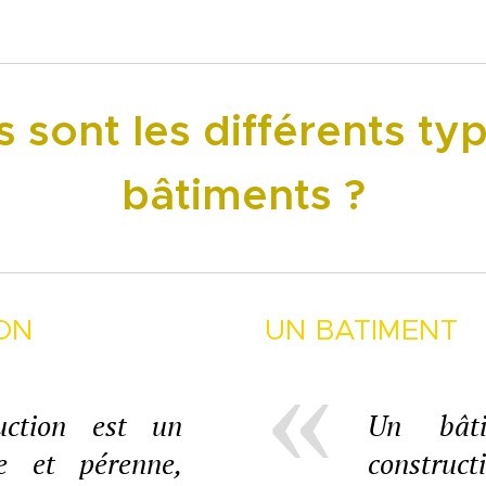
 sont les différents ty
bâtiments ?
ON
UN BATIMENT
uction est un
Un bât
xe et pérenne,
construc