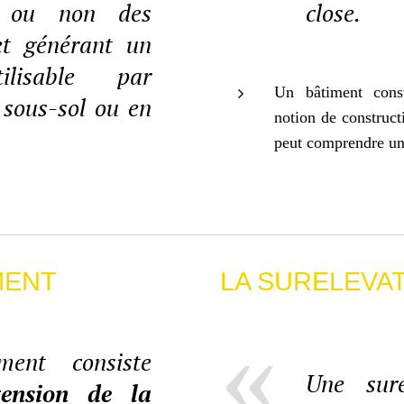
t ou non des
close.
et générant un
ilisable par
Un bâtiment cons
sous-sol ou en
notion de constructi
peut comprendre un
MENT
LA SURELEVA
ement consiste
Une suré
tension de la