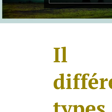
Il 
différ
typ