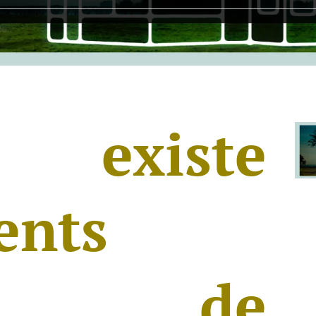
existe
ents
es de