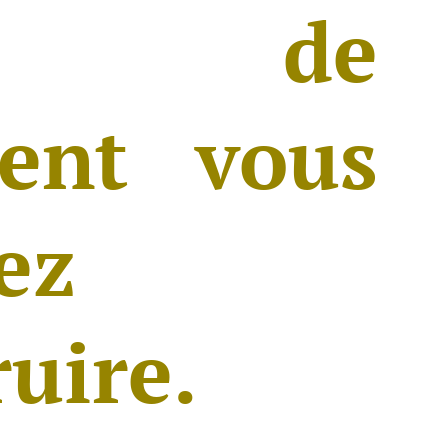
pe de
ment vous
ez
ruire.