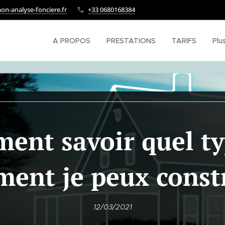
n-analyse-fonciere.fr
+33 0680168384
A PROPOS
PRESTATIONS
TARIFS
Plu
ent savoir quel ty
ment je peux const
12/03/2021