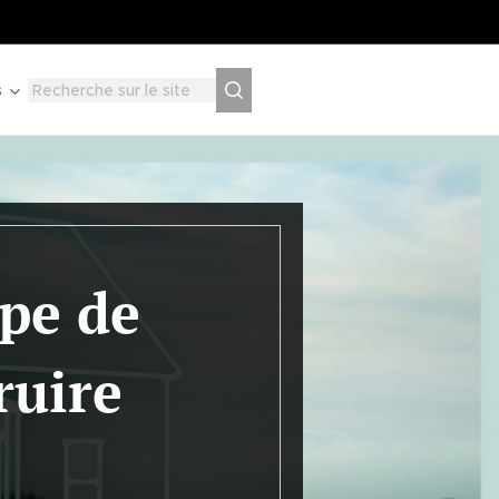
s
pe de
ruire