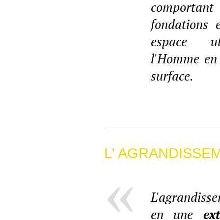
comportan
fondations 
espace ut
l'Homme en 
surface.
L' AGRANDISSE
L'agrandiss
en une
ex