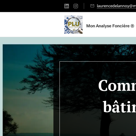
laurencedelannoy@mo
Mon Analyse Foncière ®
Comm
bâti