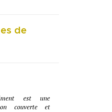
pes de
iment est une
tion couverte et