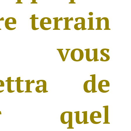
re terrain
 vous
ettra de
ir quel