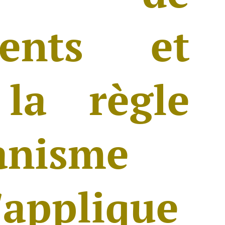
ments et
 la règle
anisme
'applique