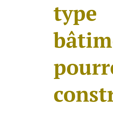
ty
bâti
pourr
const