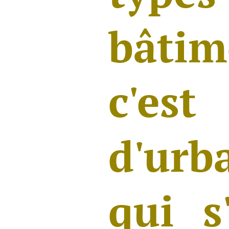
bâti
c'est
d'urb
qui s