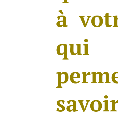
à vot
qui
perm
savo